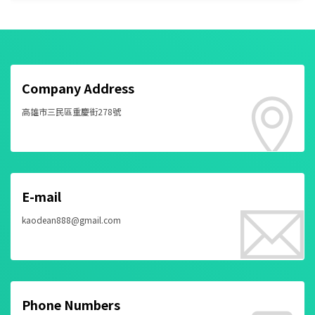
Company Address
高雄市三民區重慶街278號
E-mail
kaodean888@gmail.com
Phone Numbers