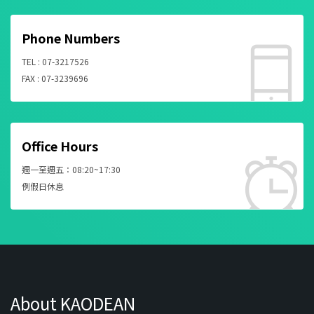
Phone Numbers
TEL : 07-3217526
FAX : 07-3239696
Office Hours
週一至週五：08:20~17:30
例假日休息
About KAODEAN