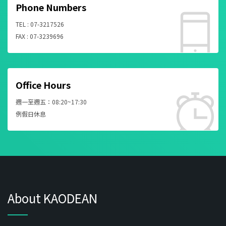
Phone Numbers
TEL : 07-3217526
FAX : 07-3239696
Office Hours
週一至週五：08:20~17:30
例假日休息
About KAODEAN