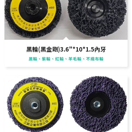
黑輪(黑金剛)3.6"*10*1.5內牙
黑輪、紫輪、紅輪、羊毛輪、不織布輪