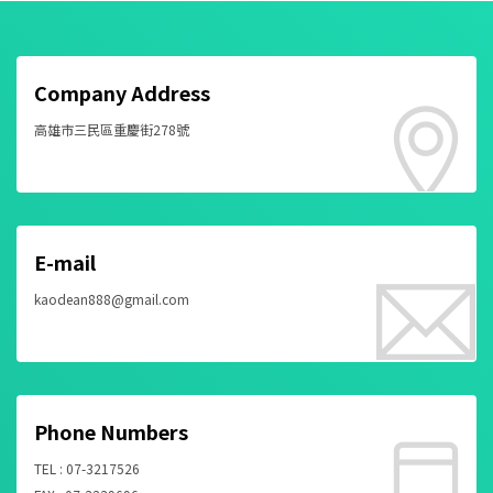
Company Address
高雄市三民區重慶街278號
E-mail
kaodean888@gmail.com
Phone Numbers
TEL : 07-3217526