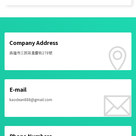
Company Address
高雄市三民區重慶街278號
E-mail
kaodean888@gmail.com
Phone Numbers