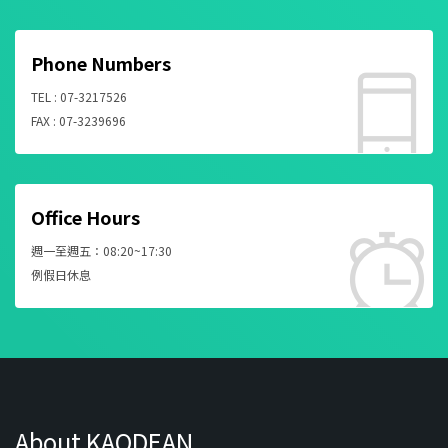
Phone Numbers
TEL : 07-3217526
FAX : 07-3239696
Office Hours
週一至週五：08:20~17:30
例假日休息
About KAODEAN