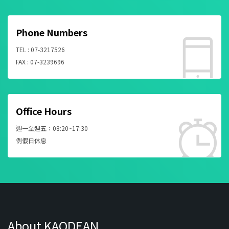
Phone Numbers
TEL : 07-3217526
FAX : 07-3239696
Office Hours
週一至週五：08:20~17:30
例假日休息
About KAODEAN