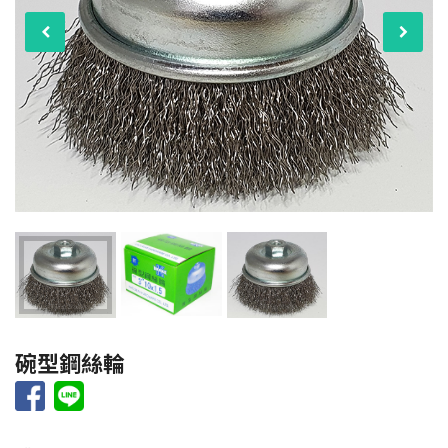
碗型鋼絲輪