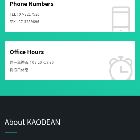
Phone Numbers
TEL : 07-3217526
FAX : 07-3239696
Office Hours
週一至週五：08:20~17:30
例假日休息
About KAODEAN