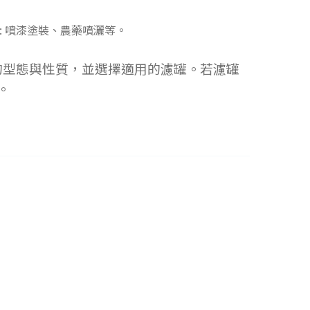
: 噴漆塗裝、農藥噴灑等。
質的型態與性質，並選擇適用的濾罐。若濾罐
。