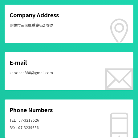
Company Address
高雄市三民區重慶街278號
E-mail
kaodean888@gmail.com
Phone Numbers
TEL : 07-3217526
FAX : 07-3239696