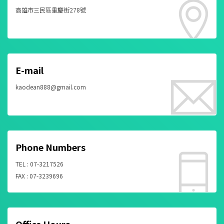
高雄市三民區重慶街278號
E-mail
kaodean888@gmail.com
Phone Numbers
TEL : 07-3217526
FAX : 07-3239696
Office Hours