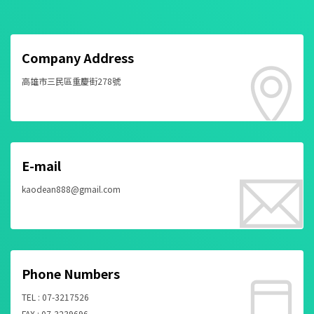
Company Address
高雄市三民區重慶街278號
E-mail
kaodean888@gmail.com
Phone Numbers
TEL : 07-3217526
FAX : 07-3239696