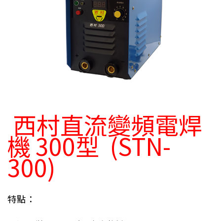
西村直流變頻電焊
機
300型 (
STN-
300
)
特點：